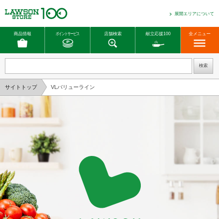
展開エリアについて
商品情報
ポイントサービス
店舗検索
献立応援100
全メニュー
バリューラインとは
商品ラインナップ
サイトトップ
VLバリューライン