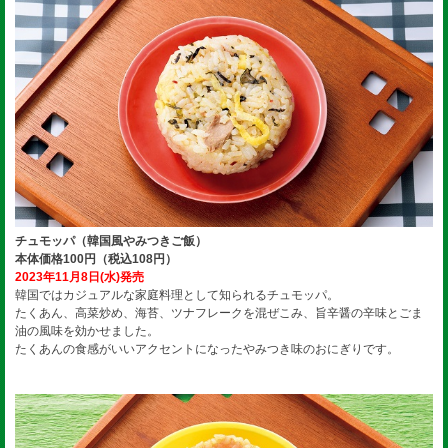
チュモッパ（韓国風やみつきご飯）
本体価格100円（税込108円）
2023年11月8日(水)発売
韓国ではカジュアルな家庭料理として知られるチュモッパ。
たくあん、高菜炒め、海苔、ツナフレークを混ぜこみ、旨辛醤の辛味とごま
油の風味を効かせました。
たくあんの食感がいいアクセントになったやみつき味のおにぎりです。