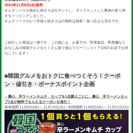
2023年11月8日(水)発売
キムチソースを絡めた焼きそばをサンドし、ダイスカットした豚肉の炙り焼
きをトッピングしました。
キムチソースのピリ辛味と焼きそばの相性は抜群！食べ応えも充分です。
ご紹介した商品は一例です。この他にも、お菓子や、即席食品、即席麺など
おなじみの韓国グルメをたくさん取り揃えてローソンストア100のお店でお待
ちしています！
■韓国グルメをおトクに食べつくそう！クーポ
ン・値引き・ボーナスポイント企画
・農心 辛ラーメンキムチ カップを1点購入ごとに、農心 辛ラーメンカッ
プ1点が無料でもらえるクーポンを発行！
発券期間:11月8日(水)～ 11月14日(火)／利用期間:11月8日(水)～ 11月21日(火)