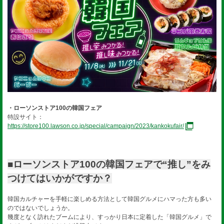
・ローソンストア100の韓国フェア
特設サイト：
https://store100.lawson.co.jp/special/campaign/2023/kankokufair/
■ローソンストア100の韓国フェアで“推し”をみ
つけてはいかがですか？
韓国カルチャーを手軽に楽しめる方法として韓国グルメにハマった方も多い
のではないでしょうか。
幾度となく訪れたブームにより、すっかり日本に定着した「韓国グルメ」で