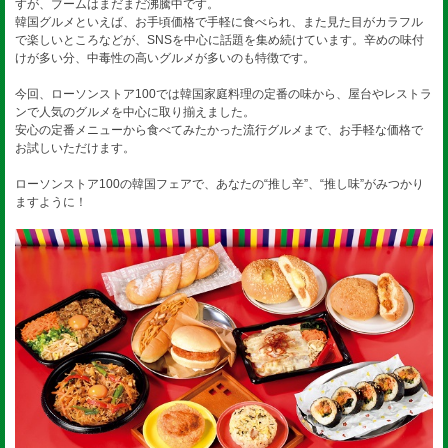
すが、ブームはまだまだ沸騰中です。
韓国グルメといえば、お手頃価格で手軽に食べられ、また見た目がカラフル
で楽しいところなどが、SNSを中心に話題を集め続けています。辛めの味付
けが多い分、中毒性の高いグルメが多いのも特徴です。
今回、ローソンストア100では韓国家庭料理の定番の味から、屋台やレストラ
ンで人気のグルメを中心に取り揃えました。
安心の定番メニューから食べてみたかった流行グルメまで、お手軽な価格で
お試しいただけます。
ローソンストア100の韓国フェアで、あなたの“推し辛”、“推し味”がみつかり
ますように！