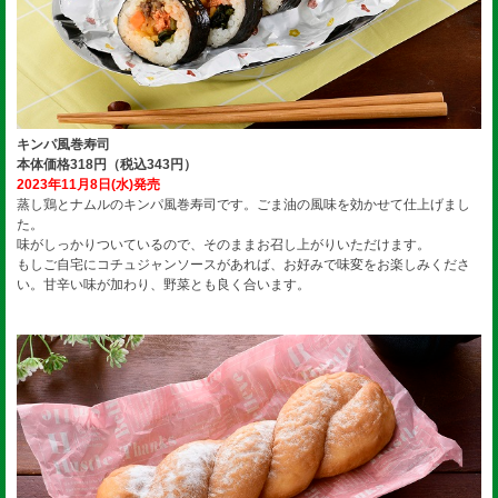
キンパ風巻寿司
本体価格318円（税込343円）
2023年11月8日(水)発売
蒸し鶏とナムルのキンパ風巻寿司です。ごま油の風味を効かせて仕上げまし
た。
味がしっかりついているので、そのままお召し上がりいただけます。
もしご自宅にコチュジャンソースがあれば、お好みで味変をお楽しみくださ
い。甘辛い味が加わり、野菜とも良く合います。