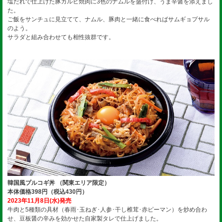
塩だれで仕上げた豚カルビ焼肉に3色のナムルを盛付け、うま辛醤を添えまし
た。
ご飯をサンチュに見立てて、ナムル、豚肉と一緒に食べればサムギョプサル
のよう。
サラダと組み合わせても相性抜群です。
韓国風プルコギ丼 （関東エリア限定）
本体価格398円（税込430円）
2023年11月8日(水)発売
牛肉と5種類の具材（春雨･玉ねぎ･人参･干し椎茸･赤ピーマン）を炒め合わ
せ、豆板醤の辛みを効かせた自家製タレで仕上げました。