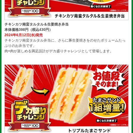
チキンカツ南蛮タルタル＆生姜焼き弁当
本体価格398円（税込430円）
2024年6月12日(水)発売
チキンカツ南蛮タルタル弁当に、さらに豚生姜焼きをのせたボリュームたっ
ぷりのお弁当です。
肉×肉が楽しめる満足設計がデカ盛りチャレンジとして登場します。