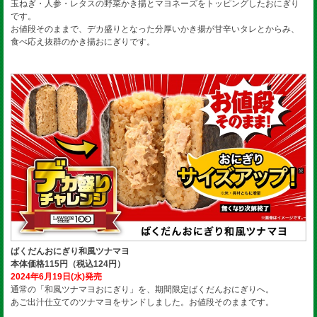
玉ねぎ・人参・レタスの野菜かき揚とマヨネーズをトッピングしたおにぎり
です。
お値段そのままで、デカ盛りとなった分厚いかき揚が甘辛いタレとからみ、
食べ応え抜群のかき揚おにぎりです。
ばくだんおにぎり和風ツナマヨ
本体価格115円（税込124円）
2024年6月19日(水)発売
通常の「和風ツナマヨおにぎり」を、期間限定ばくだんおにぎりへ。
あご出汁仕立てのツナマヨをサンドしました。お値段そのままです。