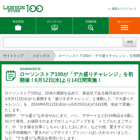
展開エリアについて
商品情報
ポイントサービス
店舗検索
全メニュー
サイトトップ
トピックス
ローソンストア100が「デカ盛りチャレンジ」を初開催
2024年06月07日
ローソンストア100が「デカ盛りチャレンジ」を初
開催！6月12日(水)より14日間実施！
ローソンストア100は、日頃の感謝を込めて、親会社である株式会社ローソン
が6月11日(火)から展開する「盛りすぎチャレンジ」と連動した「デカ盛りチ
ャレンジ」を、2024年6月12日(水)から6月25日(火)の14日間、初めて実施い
たします。
期間中、”デカ盛り”な弁当やおにぎり、パン、デザートなど計14商品を2週に
分けて発売。お値段そのままでボリュームアップする「トリプルたまごサン
ド」や「かき揚を分厚くしちゃいましたおにぎり」などの他、驚きサイズか
つお手頃価格の「驚きのビッグサイズ！プリンいっぱい入れちゃいました」
など、”デカ盛り”な商品を発売いたします。