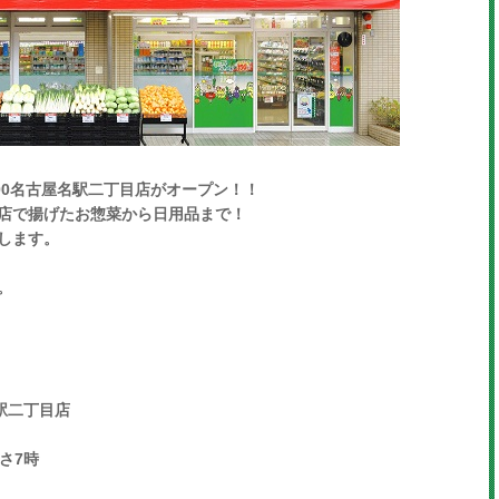
ア100名古屋名駅二丁目店がオープン！！
店で揚げたお惣菜から日用品まで！
します。
。
駅二丁目店
あさ7時