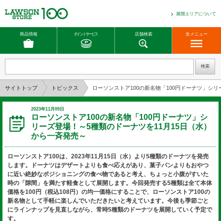
展開エリアについて
商品情報
ポイントサービス
店舗検索
全メニュー
サイトトップ
トピックス
ローソンストア100の新名物「100円ドーナツ」シリ
2023年11月09日
ローソンストア100の新名物「100円ドーナツ」シ
リーズ登場！～5種類のドーナツを11月15日（水）
から一斉発売～
ローソンストア100は、2023年11月15日（水）より5種類のドーナツを発売
します。ドーナツはデザートよりも食べ応えがあり、菓子パンよりもおやつ
に近い絶妙なポジショニングの食べ物であると考え、ちょっと小腹がすいた
時の「隙間」を満たす軽食として展開します。今回発売する5種類は全て本体
価格を100円（税込108円）の均一価格にすることで、ローソンストア100の
新名物として手軽に楽しんでいただきたいと考えています。今後も季節ごと
にラインナップを見直しながら、常時5種類のドーナツを展開していく予定で
す。