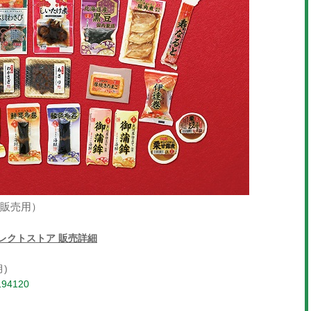
ン販売用）
イレクトストア 販売詳細
月)
9194120