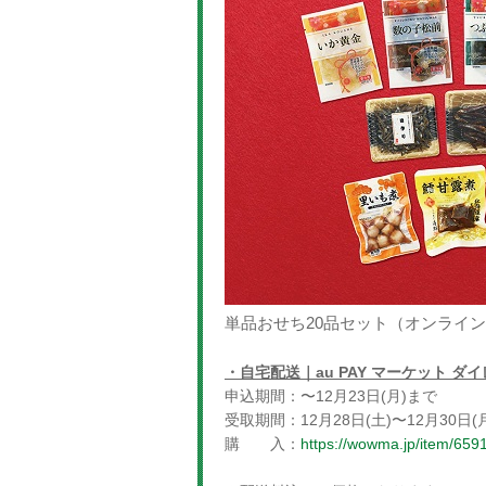
単品おせち20品セット（オンライ
・自宅配送｜au PAY マーケット ダ
申込期間：〜12月23日(月)まで
受取期間：12月28日(土)〜12月30日(
購 入：
https://wowma.jp/item/65