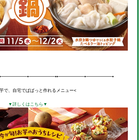
•━━━━━━•━━━━━━••━━━━━━•━━━━━━•
お芋で、自宅でぱぱっと作れる
メニュー
<
▼詳しくはこちら▼