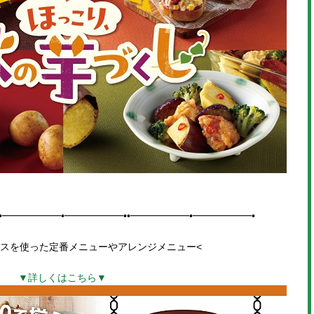
•━━━━━━•━━━━━━••━━━━━━•━━━━━━•
スを使った定番メニューや
アレンジメニュー
<
▼詳しくはこちら▼