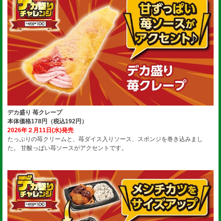
デカ盛り 苺クレープ
本体価格178円（税込192円）
2026年２月11日(水)発売
たっぷりの苺クリームと、苺ダイス入りソース、スポンジを巻き込みまし
た。 甘酸っぱい苺ソースがアクセントです。