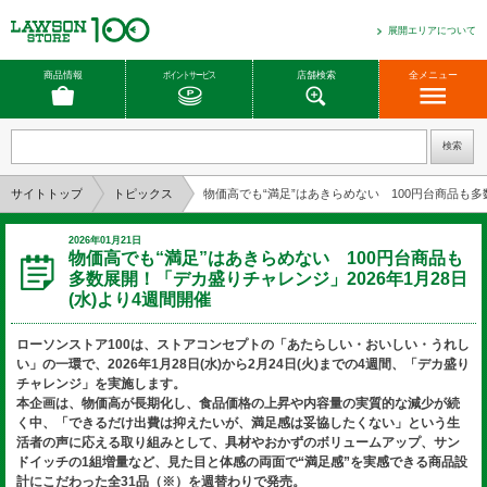
展開エリアについて
商品情報
ポイントサービス
店舗検索
全メニュー
サイトトップ
トピックス
物価高でも“満足”はあきらめない 100円台商品も多数
2026年01月21日
物価高でも“満足”はあきらめない 100円台商品も
多数展開！「デカ盛りチャレンジ」2026年1月28日
(水)より4週間開催
ローソンストア100は、ストアコンセプトの「あたらしい・おいしい・うれし
い」の一環で、2026年1月28日(水)から2月24日(火)までの4週間、「デカ盛り
チャレンジ」を実施します。
本企画は、物価高が長期化し、食品価格の上昇や内容量の実質的な減少が続
く中、「できるだけ出費は抑えたいが、満足感は妥協したくない」という生
活者の声に応える取り組みとして、具材やおかずのボリュームアップ、サン
ドイッチの1組増量など、見た目と体感の両面で“満足感”を実感できる商品設
計にこだわった全31品（※）を週替わりで発売。