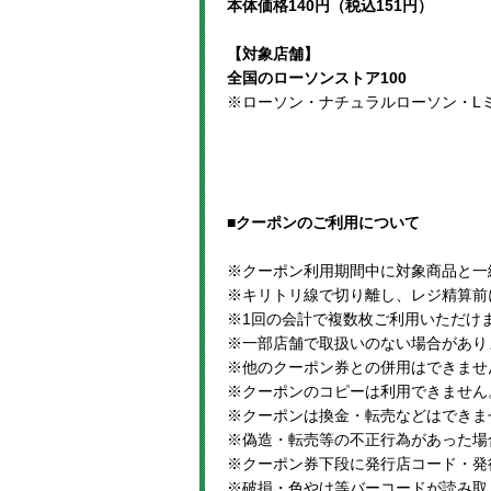
本体価格140円（税込151円）
【対象店舗】
全国のローソンストア100
※ローソン・ナチュラルローソン・L
■クーポンのご利用について
※クーポン利用期間中に対象商品と一
※キリトリ線で切り離し、レジ精算前
※1回の会計で複数枚ご利用いただけ
※一部店舗で取扱いのない場合があり
※他のクーポン券との併用はできませ
※クーポンのコピーは利用できません
※クーポンは換金・転売などはできま
※偽造・転売等の不正行為があった場
※クーポン券下段に発行店コード・発
※破損・色やけ等バーコードが読み取