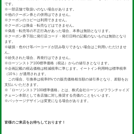
です。
※一部店舗で取扱いのない場合があります。
※他のクーポン券との併用はできません。
※クーポンのコピーは利用できません。
※クーポンは換金・転売などはできません。
※偽造・転売等の不正行為があった場合、本券は無効となります。
※クーポン券下段に発行店コード・発行日時の記載のないものは無効となり
ます。
※破損・色やけ等バーコードが読み取りできない場合はご利用いただけませ
ん。
※紛失された場合、再発行はできません。
※ローソンストア100標準価格（税込）からの値引きとなります。
※企画記載の税込価格は軽減税率に準じます。イートイン利用時は標準税率
（10％）が適用されます。
この場合、引換券は税率8%での販売価格相当額の値引券となり、差額をお
支払いいただきます。
※「ローソンストア100標準価格」とは、株式会社ローソンがフランチャイズ
チェーン本部として各店舗に対し推奨する売価のことをいいます。
※パッケージデザインは変更になる場合があります。
皆様のご来店をお待ちしております！