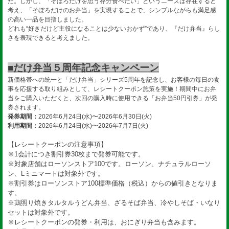
た。しかし、「そぼろだけを思う存分食べたい」というニーズは存在すると
考え、「そぼろだけのお弁当」を実現することで、シンプルながらも満足感
の高い一品を目指しました。
どれも“好きだけど主役になることは少ないおかず”であり、『だけ弁当』らし
さを表現できると考えました。
■だけ弁当５周年記念キャンペーン
新価格帯への統一と「だけ弁当」シリーズ5周年を記念し、お客様の毎日の食
事を応援する取り組みとして、レシートクーポン施策を実施！期間中にお弁
当をご購入いただくと、次回の購入時に使用できる「お弁当50円引券」が発
券されます。
発券期間：
2026年6月24日(水)〜2026年6月30日(火)
利用期間：
2026年6月24日(水)〜2026年7月7日(火)
【レシートクーポンの注意事項】
※1会計につき割引券30枚まで発券可能です。
※対象店舗はローソンストア100です。ローソン、ナチュラルローソ
ン、Lミニマートは対象外です。
※割引券はローソンストア100標準価格（税込）からの値引きとなりま
す。
※鶏照り焼きタルタルうどん弁当、ざるそば弁当、冷やしそば・いなり
セットは対象外です。
※レシートクーポンの発券・利用は、おにぎり弁当も含みます。