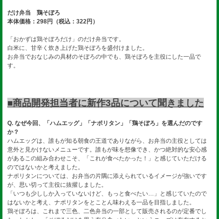
だけ弁当 鶏そぼろ
本体価格：298円（税込：322円）
「おかずは鶏そぼろだけ」のだけ弁当です。
白米に、甘辛く炊き上げた鶏そぼろを盛付けました。
お弁当でおなじみの具材のそぼろの中でも、鶏そぼろを主役にした一品で
す。
■商品開発担当者に新作3品について聞きました
Q. なぜ今回、「ハムエッグ」「ナポリタン」「鶏そぼろ」を選んだのです
か？
ハムエッグは、誰もが知る朝食の王道でありながら、お弁当の主役としては
意外と見かけないメニューです。誰もが味を想像でき、かつ絶対的な安心感
があるこの組み合わせこそ、「これが食べたかった！」と感じていただける
のではないかと考えました。
ナポリタンについては、お弁当の片隅に添えられているイメージが強いです
が、思い切って主役に抜擢しました。
「いつも少ししか入っていないけど、もっと食べたい…」と感じていたので
はないかと考え、ナポリタンをとことん味わえる一品を目指しました。
鶏そぼろは、これまで三色、二色弁当の一部として販売されるのが定番でし