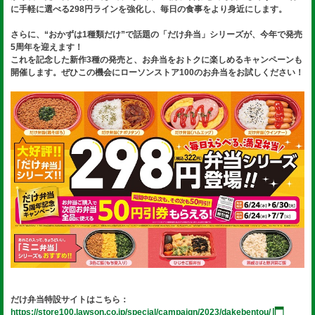
に手軽に選べる298円ラインを強化し、毎日の食事をより身近にします。
さらに、“おかずは1種類だけ”で話題の「だけ弁当」シリーズが、今年で発売
5周年を迎えます！
これを記念した新作3種の発売と、お弁当をおトクに楽しめるキャンペーンも
開催します。ぜひこの機会にローソンストア100のお弁当をお試しください！
だけ弁当特設サイトはこちら：
https://store100.lawson.co.jp/special/campaign/2023/dakebentou/