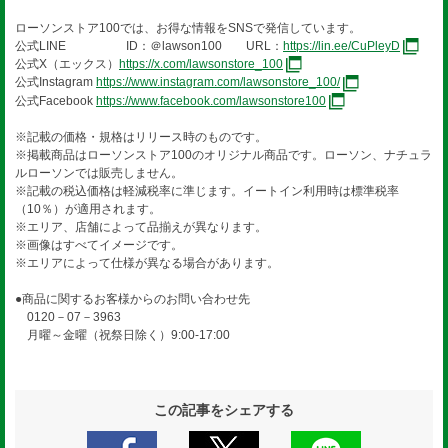
ローソンストア100では、お得な情報をSNSで発信しています。
公式LINE ID：＠lawson100 URL：
https://lin.ee/CuPleyD
公式X（エックス）
https://x.com/lawsonstore_100
公式Instagram
https://www.instagram.com/lawsonstore_100/
公式Facebook
https://www.facebook.com/lawsonstore100
※記載の価格・規格はリリース時のものです。
※掲載商品はローソンストア100のオリジナル商品です。ローソン、ナチュラ
ルローソンでは販売しません。
※記載の税込価格は軽減税率に準じます。イートイン利用時は標準税率
（10％）が適用されます。
※エリア、店舗によって品揃えが異なります。
※画像はすべてイメージです。
※エリアによって仕様が異なる場合があります。
●商品に関するお客様からのお問い合わせ先
0120－07－3963
月曜～金曜（祝祭日除く）9:00-17:00
この記事をシェアする