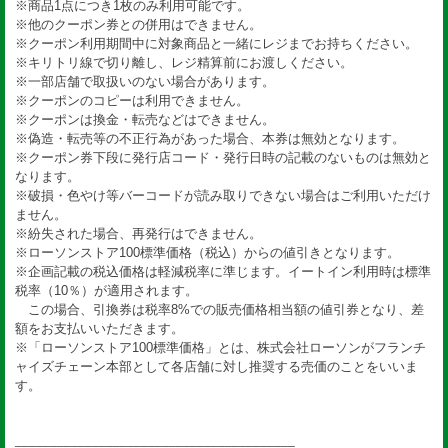
※商品1点につき1枚のみ利用可能です。
※他のクーポン券との併用はできません。
※クーポン利用期間中に対象商品と一緒にレジまでお持ちください。
※キリトリ線で切り離し、レジ精算前にお渡しください。
※一部店舗で取扱いのない場合があります。
※クーポンのコピーは利用できません。
※クーポンは換金・転売などはできません。
※偽造・転売等の不正行為があった場合、本券は無効となります。
※クーポン券下段に発行店コード・発行日時の記載のないものは無効と
なります。
※破損・色やけ等バーコードが読み取りできない場合はご利用いただけ
ません。
※紛失された場合、再発行はできません。
※ローソンストア100標準価格（税込）からの値引きとなります。
※企画記載の税込価格は軽減税率に準じます。イートイン利用時は標準
税率（10％）が適用されます。
この場合、引換券は税率8%での販売価格相当額の値引券となり、差
額をお支払いいただきます。
※「ローソンストア100標準価格」とは、株式会社ローソンがフランチ
ャイズチェーン本部として各店舗に対し推奨する売価のことをいいま
す。
________________________________________