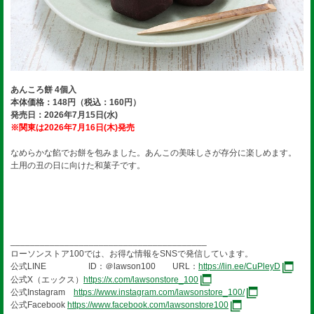
あんころ餅 4個入
本体価格：148円（税込：160円）
発売日：2026年7月15日(水)
※関東は2026年7月16日(木)発売
なめらかな餡でお餅を包みました。あんこの美味しさが存分に楽しめます。
土用の丑の日に向けた和菓子です。
________________________________________
ローソンストア100では、お得な情報をSNSで発信しています。
公式LINE ID：＠lawson100 URL：
https://lin.ee/CuPleyD
公式X（エックス）
https://x.com/lawsonstore_100
公式Instagram
https://www.instagram.com/lawsonstore_100/
公式Facebook
https://www.facebook.com/lawsonstore100