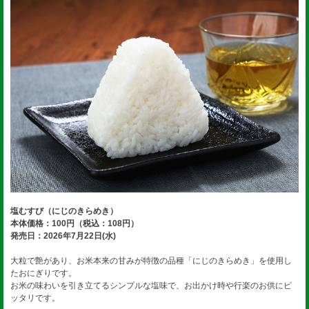
塩むすび（にじのきらめき）
本体価格：100円（税込：108円）
発売日：2026年7月22日(水)
大粒で艶があり、お米本来の甘みが特徴の品種「にじのきらめき」を使用し
たおにぎりです。
お米の味わいを引き立てるシンプルな塩味で、お出かけ時や行楽のお供にピ
ッタリです。