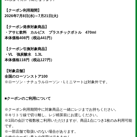
【クーポン利用期間】
2026年7月8日(水)～7月21日(火)
【クーポン発券対象商品】
・アサヒ飲料 カルピス プラスチックボトル 470ml
本体価格408円（税込441円）
【クーポン引換対象商品】
・VL 強炭酸水 1.3L
本体価格118円（税込127円）
【対象店舗】
全国のローソンストア100
※ローソン・ナチュラルローソン・Lミニマートは対象外です。
■クーポンのご利用について
※クーポン利用期間中に対象商品と一緒にレジまでお持ちください。
※キリトリ線で切り離し、レジ精算前にお渡しください。
※1回の会計で複数枚ご利用いただけますが、商品1点につき1枚のみ利用可能
です。
※一部店舗で取扱いのない場合があります。
※他のクーポン券との併用はできません。