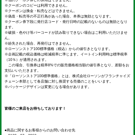
※クーポンのコピーは利用できません。
※クーポンは換金・転売などはできません。
※偽造・転売等の不正行為があった場合、本券は無効となります。
※クーポン券下段に発行店コード・発行日時の記載のないものは無効となり
ます。
※破損・色やけ等バーコードが読み取りできない場合はご利用いただけませ
ん。
※紛失された場合、再発行はできません。
※ローソンストア100標準価格（税込）からの値引きとなります。
※企画記載の税込価格は軽減税率に準じます。イートイン利用時は標準税率
（10％）が適用されます。
この場合、引換券は税率8%での販売価格相当額の値引券となり、差額をお
支払いいただきます。
※「ローソンストア100標準価格」とは、株式会社ローソンがフランチャイズ
チェーン本部として各店舗に対し推奨する売価のことをいいます。
※パッケージデザインは変更になる場合があります。
皆様のご来店をお待ちしております！
●商品に関するお客様からのお問い合わせ先