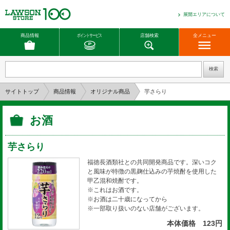
展開エリアについて
商品情報
ポイントサービス
店舗検索
全メニュー
サイトトップ
商品情報
オリジナル商品
芋さらり
お酒
芋さらり
福徳長酒類社との共同開発商品です。深いコク
と風味が特徴の黒麹仕込みの芋焼酎を使用した
甲乙混和焼酎です。
※これはお酒です。
※お酒は二十歳になってから
※一部取り扱いのない店舗がございます。
本体価格 123円