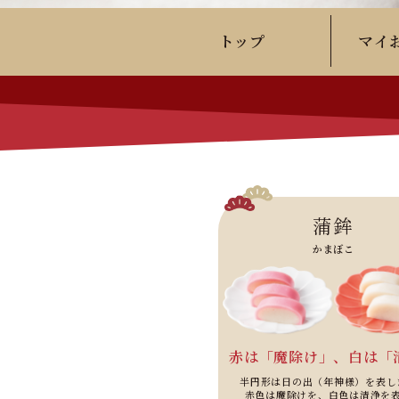
トップ
マイ
蒲鉾
かまぼこ
赤は「魔除け」、白は「
半円形は日の出（年神様）を表し
赤色は魔除けを、白色は清浄を