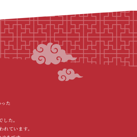
わった
でした。
われています。