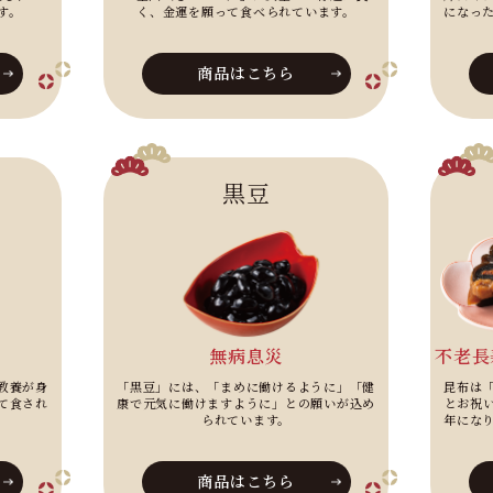
く、金運を願って食べられています。
す。
になっ
商品はこちら
黒豆
無病息災
不老長
教養が身
「黒豆」には、「まめに働けるように」「健
昆布は
て食され
康で元気に働けますように」との願いが込め
とお祝
られています。
年にな
商品はこちら