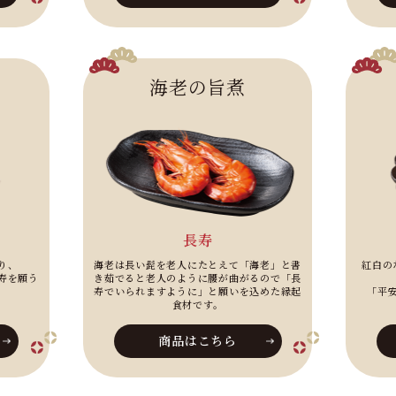
海老の旨煮
長寿
り、
海老は長い髭を老人にたとえて「海老」と書
紅白の
寿を願う
き茹でると老人のように腰が曲がるので「長
寿でいられますように」と願いを込めた縁起
「平
食材です。
商品はこちら