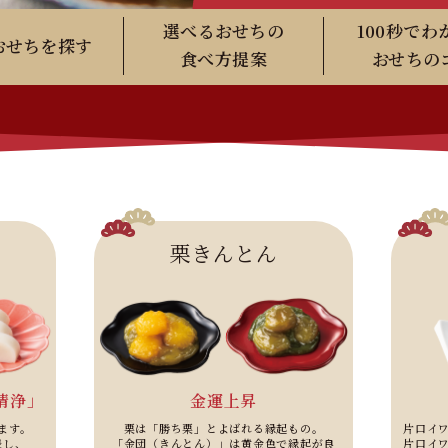
選べるおせちの
100秒でわ
おせちを探す
食べ方提案
おせちの
栗きんとん
金運上昇
清浄」
栗は「勝ち栗」とよばれる縁起もの。
ます。
片口イ
「金団（きんとん）」は黄金色で縁起が良
表し、
片口イ