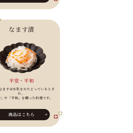
なます漬
平安・平和
なますは水引をかたどっているとさ
れ、
安」や「平和」を願った料理です。
商品はこちら