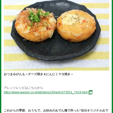
おつまみがんも～チーズ焼き＆にんにくマヨ焼き～
アレンジレシピはこちらから
https://www.lawson.co.jp/lab/store100/art/1473551_7419.html
これからの季節、おうちで、お好みのおでん種で作った“自分オリジナルおで