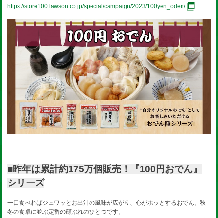
https://store100.lawson.co.jp/special/campaign/2023/100yen_oden/
■昨年は累計約175万個販売！『100円おでん』
シリーズ
一口食べればジュワッとお出汁の風味が広がり、心がホッとするおでん。秋
冬の食卓に並ぶ定番の顔ぶれのひとつです。