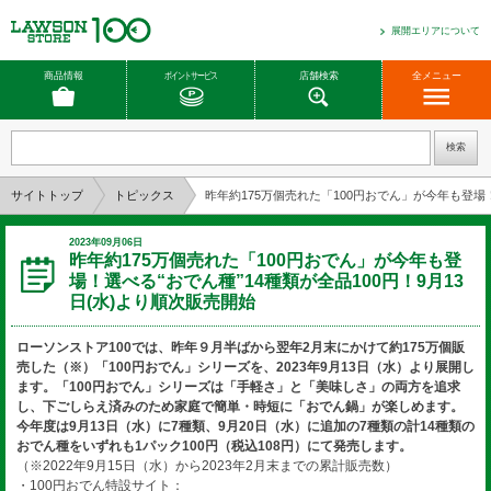
展開エリアについて
商品情報
ポイントサービス
店舗検索
全メニュー
サイトトップ
トピックス
昨年約175万個売れた「100円おでん」が今年も登場！
2023年09月06日
昨年約175万個売れた「100円おでん」が今年も登
場！選べる“おでん種”14種類が全品100円！9月13
日(水)より順次販売開始
ローソンストア100では、昨年９月半ばから翌年2月末にかけて約175万個販
売した（※）「100円おでん」シリーズを、2023年9月13日（水）より展開し
ます。「100円おでん」シリーズは「手軽さ」と「美味しさ」の両方を追求
し、下ごしらえ済みのため家庭で簡単・時短に「おでん鍋」が楽しめます。
今年度は9月13日（水）に7種類、9月20日（水）に追加の7種類の計14種類の
おでん種をいずれも1パック100円（税込108円）にて発売します。
（※2022年9月15日（水）から2023年2月末までの累計販売数）
・100円おでん特設サイト：