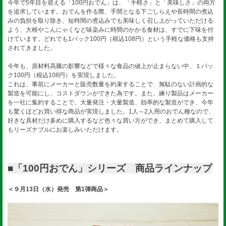
今年で5年目を迎える「100円おでん」は、「手軽さ」と「美味しさ」の両方
を追求しています。おでんを作る際、手間となる下ごしらえや長時間の煮込
みの負担を取り除き、短時間の煮込みでも美味しく召し上がっていただける
よう、大根やこんにゃくなど味染みに時間のかかる食材は、すでに下味を付
けています。どれでも1パック100円（税込108円）という手軽な価格も支持
されてきました。
今年も、原材料高騰の影響などで様々な食品の値上が止まらない中、１パッ
ク100円（税込108円）を実現しました。
これは、事前にメーカーと販売数量を約束することで、無駄のない計画的な
製造を可能にし、コストダウンができた為です。また、練り製品はメーカー
を一社に集約することで、大量発注・大量製造、効率的な製造ができ、今年
も驚くほどお買い得な商品が実現しました。1人～2人用のおでん種なので、
好きな具材だけ多めに購入するなど色々な買い方ができ、まとめて購入して
もリーズナブルにお楽しみいただけます。
■「100円おでん」シリーズ 商品ラインナップ
＜９月13日（水）発売 第1弾商品＞