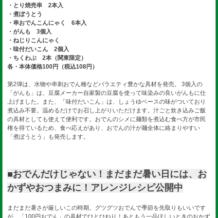
・とり焼売串 2本入
・煮ぼうとう
・串おでんこんにゃく 6本入
・がんも 3個入
・ねじりこんにゃく
・味付だいこん 2個入
・ちくわぶ 2本（関東限定）
各・本体価格100円（税込108円）
第2弾は、水物や串刺おでん種などバラエティ豊かな具材を発売。 3個入の
「がんも」は、豆腐メーカー自家製の豆腐を使って味染みの良いがんもに仕
上げました。また、「味付だいこん」は、しょうゆベースの味がついており
煮込み不要。温めるだけでお召し上がりいただけます。汁ごと炊き込みご飯
の具材としても使えて便利です。おでんのシメに麺類を煮込む食べ方が市民
権を得ているため、食べ応えがあり、おでんの汁が麺全体に絡まりやすい
「煮ぼうとう」も発売します。
■おでんだけじゃない！まだまだ暑い日には、お
かずやおつまみに！アレンジレシピ公開中
まだまだ暑さが厳しいこの時期。グツグツおでんで季節を先取りもいいです
が、「100円おでん」の具材でひとひねり！あともう一品ほしいときのおかず