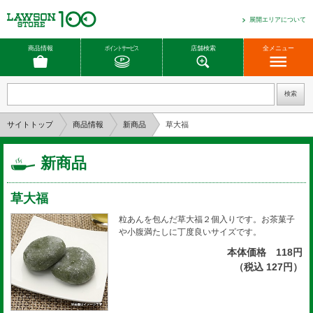
展開エリアについて
商品情報
ポイントサービス
店舗検索
全メニュー
サイトトップ
商品情報
新商品
草大福
新商品
草大福
粒あんを包んだ草大福２個入りです。お茶菓子
や小腹満たしに丁度良いサイズです。
本体価格 118円
（税込 127円）