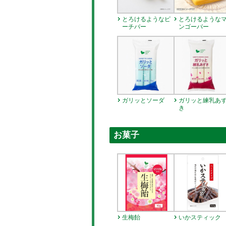
とろけるようなピ
とろけるような
ーチバー
ンゴーバー
ガリッとソーダ
ガリッと練乳あ
き
お菓子
生梅飴
いかスティック