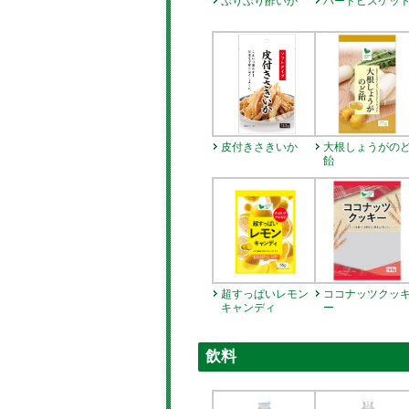
ぷりぷり酢いか
ハードビスケッ
皮付きさきいか
大根しょうがの
飴
超すっぱいレモン
ココナッツクッ
キャンディ
ー
飲料