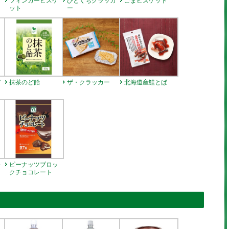
ト
フィンガービスケ
ひとくちクラッカ
ごまビスケット
ット
ー
ど
抹茶のど飴
ザ・クラッカー
北海道産鮭とば
キ
ピーナッツブロッ
クチョコレート