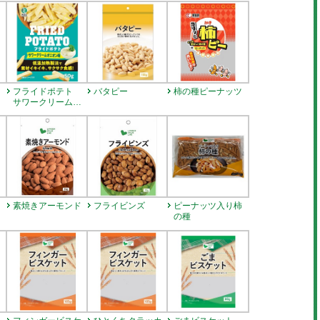
ト
フライドポテト
バタピー
柿の種ピーナッツ
サワークリームオ
ニオン味
ピーナッツ入り柿
素焼きアーモンド
フライビンズ
の種