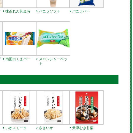
マ
抹茶れん乳金時
バニラソフト
バニラバー
ず
南国白くまバー
メロンシャーベッ
ト
いかスモーク
さきいか
天津むき甘栗