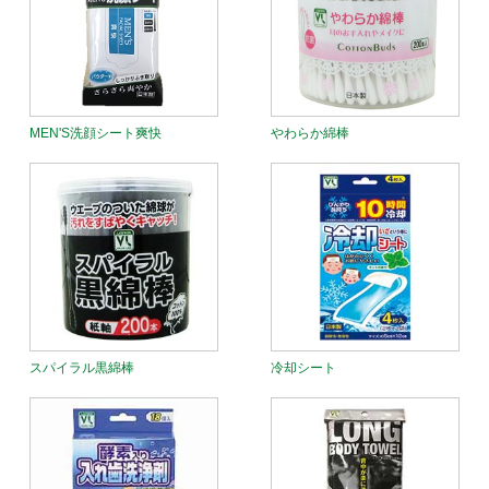
MEN'S洗顔シート爽快
やわらか綿棒
スパイラル黒綿棒
冷却シート