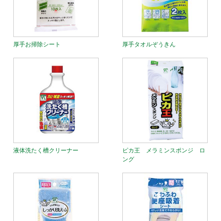
厚手お掃除シート
厚手タオルぞうきん
液体洗たく槽クリーナー
ピカ王 メラミンスポンジ ロ
ング