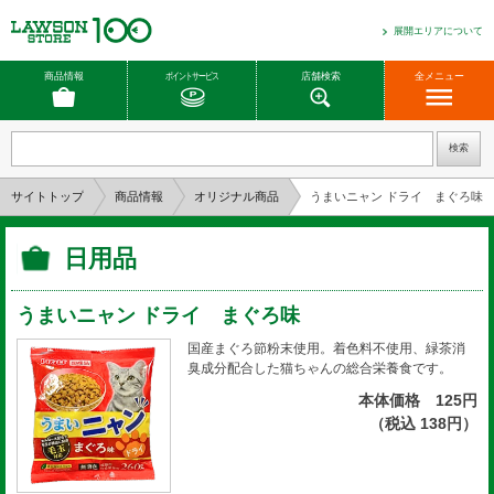
展開エリアについて
商品情報
ポイントサービス
店舗検索
全メニュー
サイトトップ
商品情報
オリジナル商品
うまいニャン ドライ まぐろ味
日用品
うまいニャン ドライ まぐろ味
国産まぐろ節粉末使用。着色料不使用、緑茶消
臭成分配合した猫ちゃんの総合栄養食です。
本体価格 125円
（税込 138円）