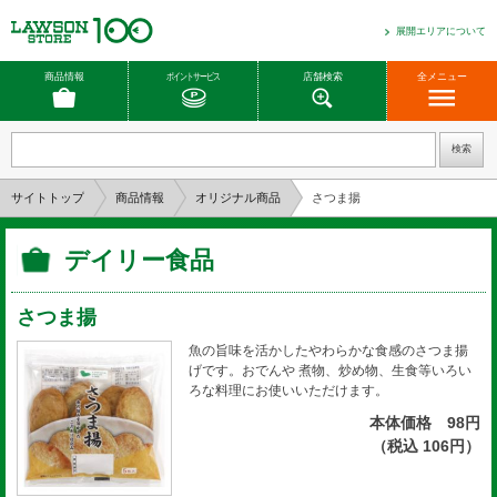
展開エリアについて
商品情報
ポイントサービス
店舗検索
全メニュー
サイトトップ
商品情報
オリジナル商品
さつま揚
デイリー食品
さつま揚
魚の旨味を活かしたやわらかな食感のさつま揚
げです。おでんや 煮物、炒め物、生食等いろい
ろな料理にお使いいただけます。
本体価格 98円
（税込 106円）