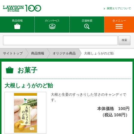
展開エリアについて
商品情報
ポイントサービス
店舗検索
全メニュー
サイトトップ
商品情報
オリジナル商品
大根しょうがのど飴
お菓子
大根しょうがのど飴
大根と生姜のすっきりした甘さのキャンディで
す。
本体価格 100円
（税込 108円）