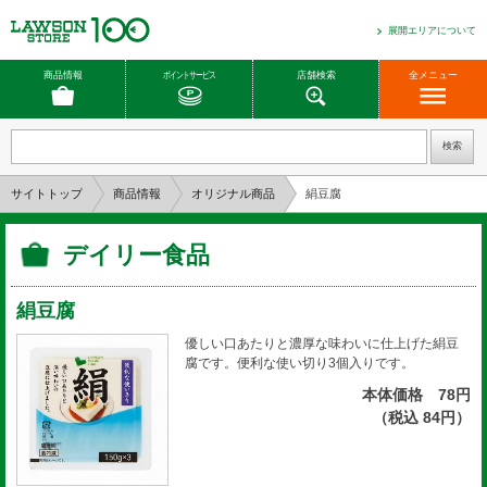
展開エリアについて
商品情報
ポイントサービス
店舗検索
全メニュー
サイトトップ
商品情報
オリジナル商品
絹豆腐
デイリー食品
絹豆腐
優しい口あたりと濃厚な味わいに仕上げた絹豆
腐です。便利な使い切り3個入りです。
本体価格 78円
（税込 84円）