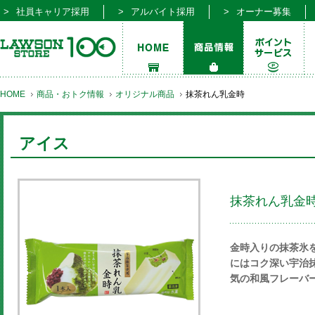
社員キャリア採用
アルバイト採用
オーナー募集
HOME
商品・おトク情報
オリジナル商品
抹茶れん乳金時
アイス
抹茶れん乳金
金時入りの抹茶氷
にはコク深い宇治
気の和風フレーバ