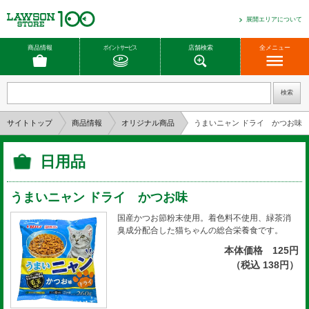
展開エリアについて
商品情報
ポイントサービス
店舗検索
全メニュー
サイトトップ
商品情報
オリジナル商品
うまいニャン ドライ かつお味
日用品
うまいニャン ドライ かつお味
国産かつお節粉末使用。着色料不使用、緑茶消
臭成分配合した猫ちゃんの総合栄養食です。
本体価格 125円
（税込 138円）