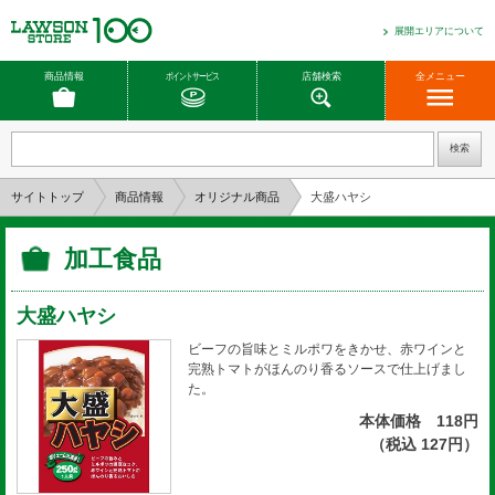
展開エリアについて
商品情報
ポイントサービス
店舗検索
全メニュー
サイトトップ
商品情報
オリジナル商品
大盛ハヤシ
加工食品
大盛ハヤシ
ビーフの旨味とミルポワをきかせ、赤ワインと
完熟トマトがほんのり香るソースで仕上げまし
た。
本体価格 118円
（税込 127円）