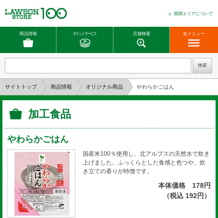
展開エリアについて
商品情報
ポイントサービス
店舗検索
全メニュー
サイトトップ
商品情報
オリジナル商品
やわらかごはん
加工食品
やわらかごはん
国産米100％使用し、北アルプスの天然水で炊き
上げました。ふっくらとした食感と色つや、炊
き立ての香りが特徴です。
本体価格 178円
（税込 192円）