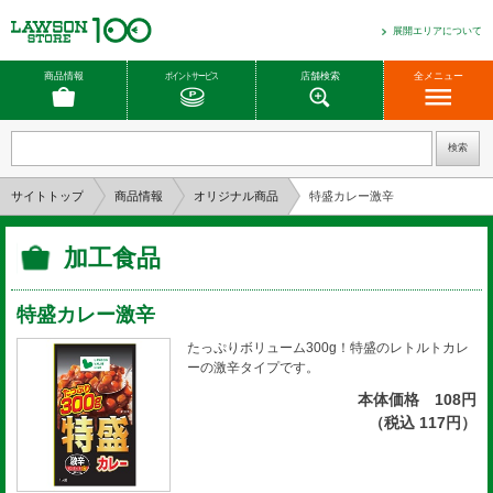
展開エリアについて
商品情報
ポイントサービス
店舗検索
全メニュー
サイトトップ
商品情報
オリジナル商品
特盛カレー激辛
加工食品
特盛カレー激辛
たっぷりボリューム300g！特盛のレトルトカレ
ーの激辛タイプです。
本体価格 108円
（税込 117円）