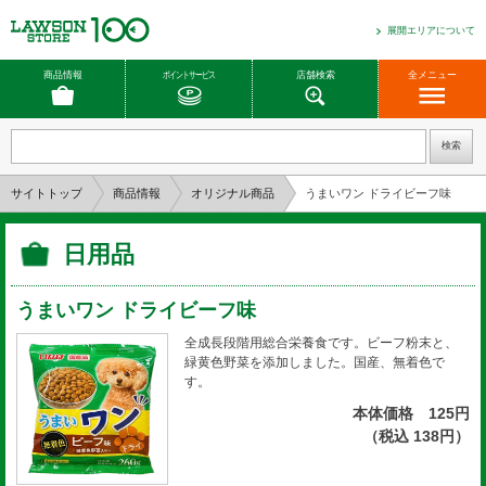
展開エリアについて
商品情報
ポイントサービス
店舗検索
全メニュー
サイトトップ
商品情報
オリジナル商品
うまいワン ドライビーフ味
日用品
うまいワン ドライビーフ味
全成長段階用総合栄養食です。ビーフ粉末と、
緑黄色野菜を添加しました。国産、無着色で
す。
本体価格 125円
（税込 138円）