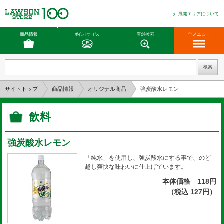
展開エリアについて
商品情報
ポイントサービス
店舗検索
全メニュー
サイトトップ
商品情報
オリジナル商品
強炭酸水レモン
飲料
強炭酸水レモン
「純水」を使用し、強炭酸水にする事で、のど
越し爽快な味わいに仕上げています。
本体価格 118円
（税込 127円）