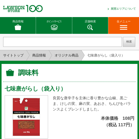
展開エリアについて
商品情報
ポイントサービス
店舗検索
全メニュー
サイトトップ
商品情報
オリジナル商品
七味唐がらし（袋入り）
調味料
七味唐がらし（袋入り）
良質な唐辛子を主体に香り豊かな山椒、黒ご
ま、けしの実、麻の実、あおさ、ちんぴをバラ
ンスよくブレンドしました。
本体価格 108円
（税込 117円）