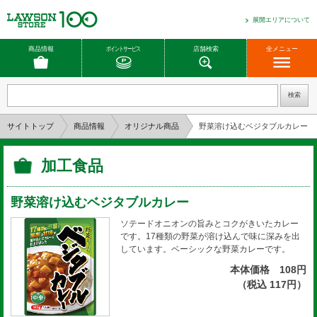
展開エリアについて
商品情報
ポイントサービス
店舗検索
全メニュー
サイトトップ
商品情報
オリジナル商品
野菜溶け込むベジタブルカレー
加工食品
野菜溶け込むベジタブルカレー
ソテードオニオンの旨みとコクがきいたカレー
です。17種類の野菜が溶け込んで味に深みを出
しています。ベーシックな野菜カレーです。
本体価格 108円
（税込 117円）