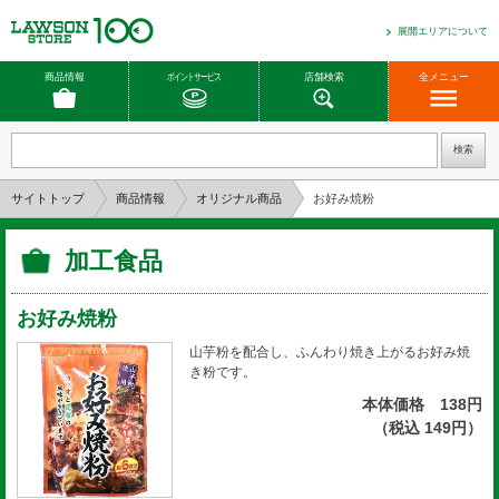
展開エリアについて
商品情報
ポイントサービス
店舗検索
全メニュー
サイトトップ
商品情報
オリジナル商品
お好み焼粉
加工食品
お好み焼粉
山芋粉を配合し、ふんわり焼き上がるお好み焼
き粉です。
本体価格 138円
（税込 149円）