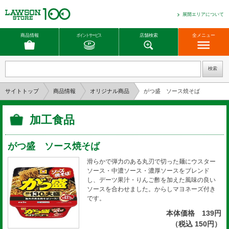
展開エリアについて
商品情報
ポイントサービス
店舗検索
全メニュー
サイトトップ
商品情報
オリジナル商品
がつ盛 ソース焼そば
加工食品
がつ盛 ソース焼そば
滑らかで弾力のある丸刃で切った麺にウスター
ソース・中濃ソース・濃厚ソースをブレンド
し、デーツ果汁・りんご酢を加えた風味の良い
ソースを合わせました。からしマヨネーズ付き
です。
本体価格 139円
（税込 150円）