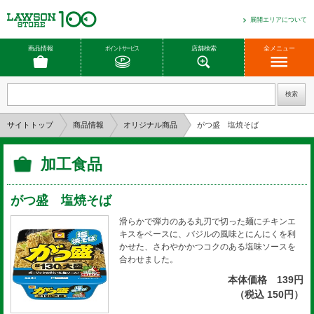
展開エリアについて
商品情報
ポイントサービス
店舗検索
全メニュー
サイトトップ
商品情報
オリジナル商品
がつ盛 塩焼そば
加工食品
がつ盛 塩焼そば
滑らかで弾力のある丸刃で切った麺にチキンエ
キスをベースに、バジルの風味とにんにくを利
かせた、さわやかかつコクのある塩味ソースを
合わせました。
本体価格 139円
（税込 150円）