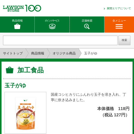
展開エリアについて
商品情報
ポイントサービス
店舗検索
全メニュー
サイトトップ
商品情報
オリジナル商品
玉子がゆ
加工食品
玉子がゆ
国産コシヒカリにふんわり玉子を溶き入れ、丁
寧に炊き込みました。
本体価格 118円
（税込 127円）