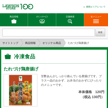
展開エリアについて
商品情報
ポイントサービス
店舗検索
全メニュー
サイトトップ
商品情報
オリジナル商品
たれづけ鶏唐揚げ
冷凍食品
たれづけ鶏唐揚げ
甘酢あんがしっかり絡んでいる唐揚げです。プ
ラス一品のおかず、お弁当のおかずにぴったり
のメニューです。
本体価格 120円
（税込 130円）