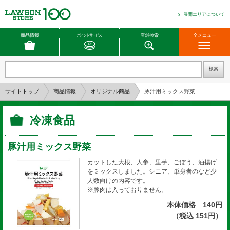
展開エリアについて
商品情報
ポイントサービス
店舗検索
全メニュー
サイトトップ
商品情報
オリジナル商品
豚汁用ミックス野菜
冷凍食品
豚汁用ミックス野菜
カットした大根、人参、里芋、ごぼう、油揚げ
をミックスしました。シニア、単身者のなど少
人数向けの内容です。
※豚肉は入っておりません。
本体価格 140円
（税込 151円）