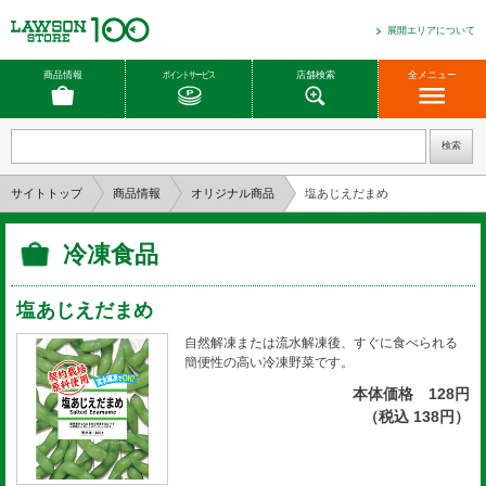
展開エリアについて
商品情報
ポイントサービス
店舗検索
全メニュー
サイトトップ
商品情報
オリジナル商品
塩あじえだまめ
冷凍食品
塩あじえだまめ
自然解凍または流水解凍後、すぐに食べられる
簡便性の高い冷凍野菜です。
本体価格 128円
（税込 138円）